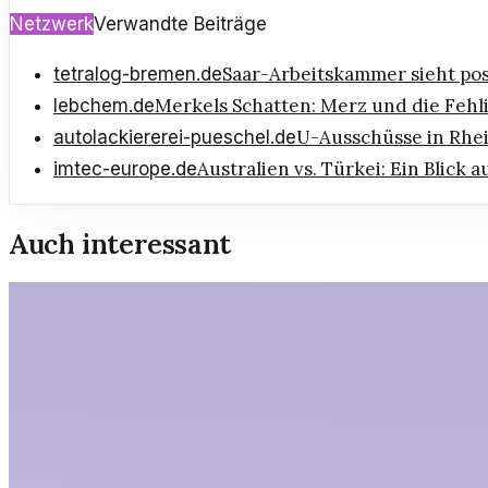
Netzwerk
Verwandte Beiträge
Saar-Arbeitskammer sieht pos
tetralog-bremen.de
Merkels Schatten: Merz und die Feh
lebchem.de
U-Ausschüsse in Rhei
autolackiererei-pueschel.de
Australien vs. Türkei: Ein Blick
imtec-europe.de
Auch interessant