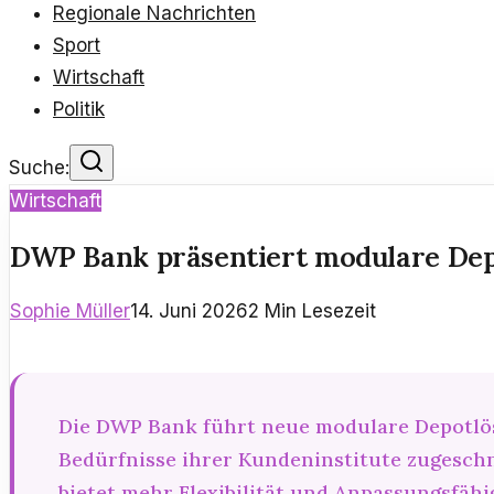
Regionale Nachrichten
Sport
Wirtschaft
Politik
Suche:
Wirtschaft
DWP Bank präsentiert modulare Dep
Sophie Müller
14. Juni 2026
2
Min Lesezeit
Die DWP Bank führt neue modulare Depotlösu
Bedürfnisse ihrer Kundeninstitute zugeschn
bietet mehr Flexibilität und Anpassungsfähig