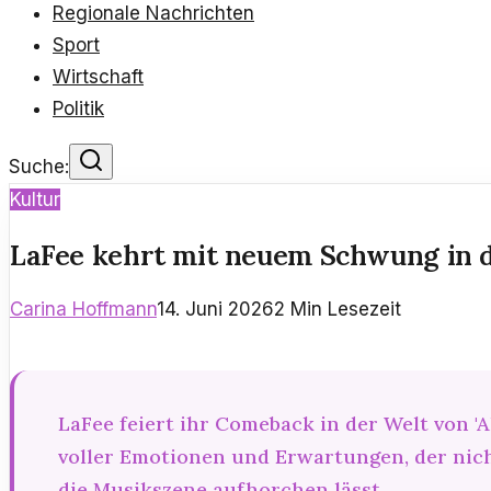
Regionale Nachrichten
Sport
Wirtschaft
Politik
Suche:
Kultur
LaFee kehrt mit neuem Schwung in 
Carina Hoffmann
14. Juni 2026
2
Min Lesezeit
LaFee feiert ihr Comeback in der Welt von 'A
voller Emotionen und Erwartungen, der nich
die Musikszene aufhorchen lässt.