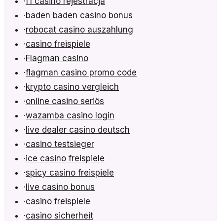
·
f1 casino rejestracja
·
baden baden casino bonus
·
robocat casino auszahlung
·
casino freispiele
·
Flagman casino
·
flagman casino promo code
·
krypto casino vergleich
·
online casino seriös
·
wazamba casino login
·
live dealer casino deutsch
·
casino testsieger
·
ice casino freispiele
·
spicy casino freispiele
·
live casino bonus
·
casino freispiele
·
casino sicherheit