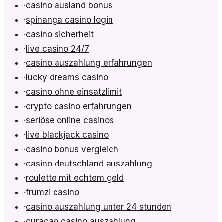
·
casino ausland bonus
·
spinanga casino login
·
casino sicherheit
·
live casino 24/7
·
casino auszahlung erfahrungen
·
lucky dreams casino
·
casino ohne einsatzlimit
·
crypto casino erfahrungen
·
seriöse online casinos
·
live blackjack casino
·
casino bonus vergleich
·
casino deutschland auszahlung
·
roulette mit echtem geld
·
frumzi casino
·
casino auszahlung unter 24 stunden
·
curacao casino auszahlung