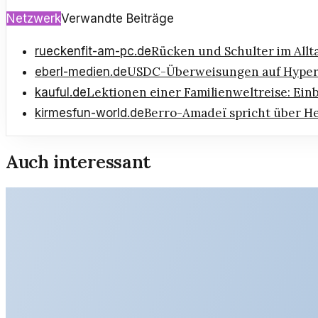
Netzwerk
Verwandte Beiträge
Rücken und Schulter im Allt
rueckenfit-am-pc.de
USDC-Überweisungen auf Hyperl
eberl-medien.de
Lektionen einer Familienweltreise: Ein
kauful.de
Berro-Amadeï spricht über H
kirmesfun-world.de
Auch interessant